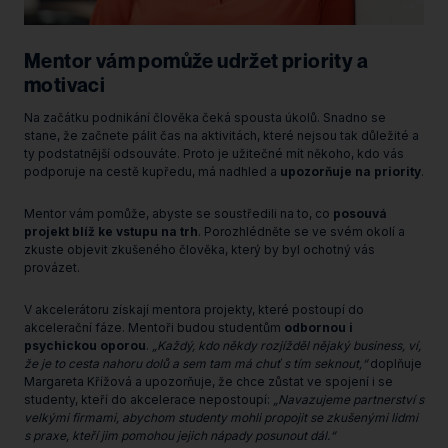
Mentor vám pomůže udržet priority a
motivaci
Na začátku podnikání člověka čeká spousta úkolů. Snadno se
stane, že začnete pálit čas na aktivitách, které nejsou tak důležité a
ty podstatnější odsouváte. Proto je užitečné mít někoho, kdo vás
podporuje na cestě kupředu, má nadhled a
upozorňuje na priority
.
Mentor vám pomůže, abyste se soustředili na to, co
posouvá
projekt blíž ke vstupu na trh
. Porozhlédněte se ve svém okolí a
zkuste objevit zkušeného člověka, který by byl ochotný vás
provázet.
V akcelerátoru získají mentora projekty, které postoupí do
akcelerační fáze. Mentoři budou studentům
odbornou i
psychickou oporou
.
„Každý, kdo někdy rozjížděl nějaký business, ví,
že je to cesta nahoru dolů a sem tam má chuť s tím seknout,“
doplňuje
Margareta Křížová a upozorňuje, že chce zůstat ve spojení i se
studenty, kteří do akcelerace nepostoupí:
„Navazujeme partnerství s
velkými firmami, abychom studenty mohli propojit se zkušenými lidmi
s praxe, kteří jim pomohou jejich nápady posunout dál.“