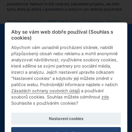
prezentovat. Nemusí to být vždycky zakladatel projektu, ale člen
týmu, který je dobrý v prezentaci a ustojí to i po stránce psychické.
Prozkoumej všechno o NEWTON Business Acceleratoru, přečti si
další články o tom, jak nastartovat podnikání nebo si nech posílat
Aby se vám web dobře používal (Souhlas s
novinky, ať nepropásneš další běh.
cookies)
Abychom vám usnadnili procházení stránek, nabídli
přizpůsobený obsah nebo reklamu a mohli anonymně
20. srpna 16:00-17:00
analyzovat návštěvnost, využíváme soubory cookies,
které sdílíme se svými partnery pro sociální média,
Informační
inzerci a analýzu. Jejich nastavení upravíte odkazem
"Nastavení cookies" a kdykoliv jeji můžete změnit v
schůzky k MBA
patičce webu. Podrobnější informace najdete v našich
Další články
Zásadách ochrany osobních údajů
a používání
souborů cookies. Souhlas můžete odmítnout
zde
.
Zvažujete studium MBA? Přijďte na informační schůzku, kde
Souhlasíte s používáním cookies?
se setkáte s garantem programu i budoucími spolužáky.
VŠE
REPORTÁŽE
PŘEDNÁŠKY
Nastavení cookies
VÍCE INFORMACÍ
ROZHOVORY
NAPSALI O NÁS