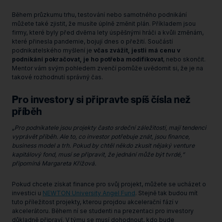
Během průzkumu trhu, testování nebo samotného podnikání
můžete také zjistit, že musíte úplně změnit plán. Příkladem jsou
firmy, které byly před dvěma lety úspěšnými hráči a kvůli změnám,
které přinesla pandemie, bojují dnes o přežití. Součástí
podnikatelského myšlení je
včas zvážit, jestli má cenu v
podnikání pokračovat, je ho potřeba modifikovat
, nebo skončit.
Mentor vám svým pohledem zvenčí pomůže uvědomit si, že je na
takové rozhodnutí správný čas.
Pro investory si připravte spíš čísla než
příběh
„
Pro podnikatele jsou projekty často srdeční záležitostí, mají tendenci
vyprávět příběh. Ale to, co investor potřebuje znát, jsou finance,
business model a trh. Pokud by chtěl někdo zkusit nějaký venture
kapitálový fond, musí se připravit, že jednání může být tvrdé,“
připomíná Margareta Křížová.
Pokud chcete získat finance pro svůj projekt, můžete se ucházet o
investici u
NEWTON University Angel Fund
. Stejně tak budou mít
tuto příležitost projekty, kterou projdou akcelerační fází v
akcelerátoru. Během ní se studenti na prezentaci pro investory
důkladně připraví. V týmu se musí dohodnout, kdo bude