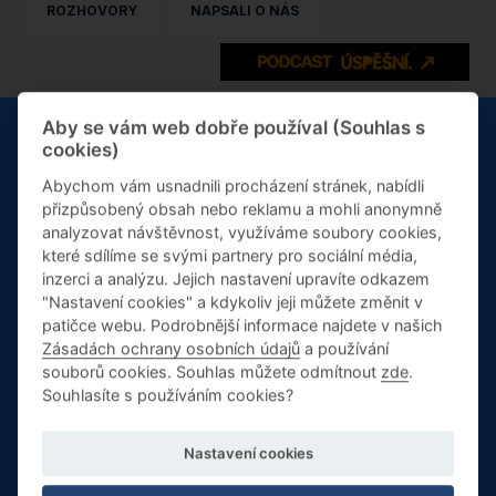
ROZHOVORY
NAPSALI O NÁS
Aby se vám web dobře používal (Souhlas s
cookies)
NAPSALI O NÁS
NAPSAL
Abychom vám usnadnili procházení stránek, nabídli
Napsali o nás: FORBES - Jiří
Naps
přizpůsobený obsah nebo reklamu a mohli anonymně
Koleňák: Lidskost je víc než
POSI
20. srpna 16:00-17:00
analyzovat návštěvnost, využíváme soubory cookies,
profesionalita
Lídr
které sdílíme se svými partnery pro sociální média,
Informační
inzerci a analýzu. Jejich nastavení upravíte odkazem
7. 11. 2025
3. 11. 2
"Nastavení cookies" a kdykoliv jeji můžete změnit v
schůzky k MBA
patičce webu. Podrobnější informace najdete v našich
Zásadách ochrany osobních údajů
a používání
souborů cookies. Souhlas můžete odmítnout
zde
.
Zvažujete studium MBA? Přijďte na informační schůzku, kde
Souhlasíte s používáním cookies?
se setkáte s garantem programu i budoucími spolužáky.
VŠECHNY ČLÁNKY
Nastavení cookies
VÍCE INFORMACÍ