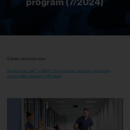
program (7/2024)
Článek naleznete níže:
Společnost LINET a NEWTON University sestavily výjimečný
studijní MBA program | HR News