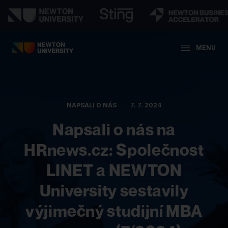
MENU
NAPSALI O NÁS
7. 7. 2024
Napsali o nás na
HRnews.cz: Společnost
LINET a NEWTON
University sestavily
výjimečný studijní MBA