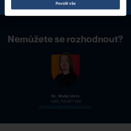
Povolit vše
Nemůžete se rozhodnout?
Bc. Matěj Uhrin
+420 720 871 290
matej.uhrin@newton.university